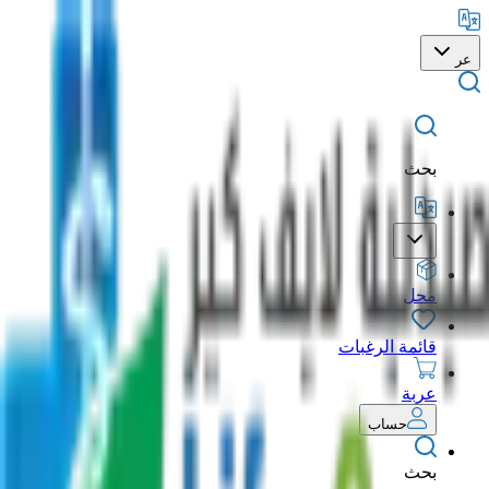
عر
بحث
محل
قائمة الرغبات
عربة
حساب
بحث