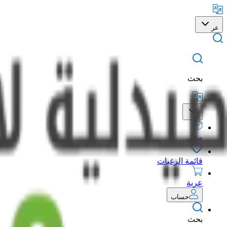
عر
بحث
محل
قائمة الرغبات
عربة
حساب
بحث