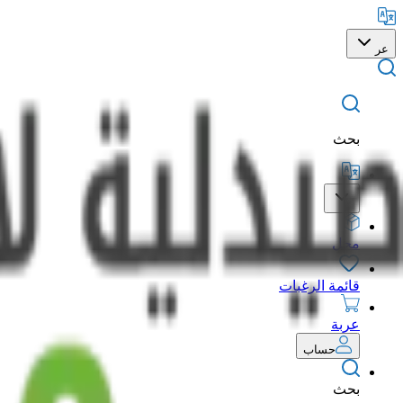
عر
بحث
محل
قائمة الرغبات
عربة
حساب
بحث