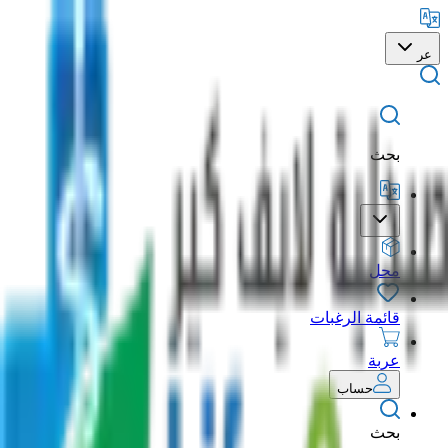
عر
بحث
محل
قائمة الرغبات
عربة
حساب
بحث