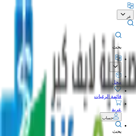
عر
بحث
محل
قائمة الرغبات
عربة
حساب
بحث