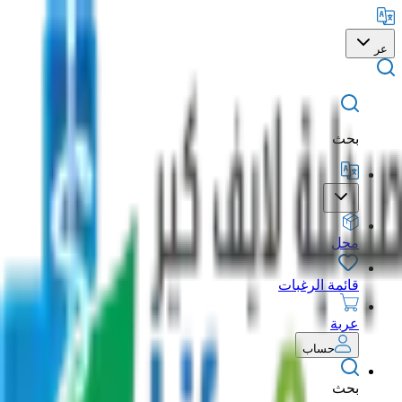
عر
بحث
محل
قائمة الرغبات
عربة
حساب
بحث