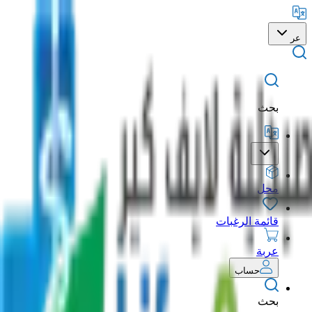
عر
بحث
محل
قائمة الرغبات
عربة
حساب
بحث