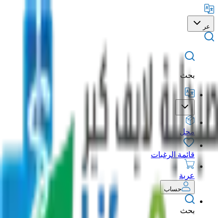
عر
بحث
محل
قائمة الرغبات
عربة
حساب
بحث