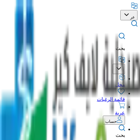
عر
بحث
محل
قائمة الرغبات
عربة
حساب
بحث